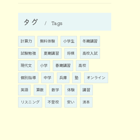
タグ
Tags
計算力
無料体験
小学生
冬期講習
試験勉強
夏期講習
将棋
高校入試
現代文
小学
春期講習
高校
個別指導
中学
兵庫
塾
オンライン
英語
算数
数学
体験
講習
リスニング
不登校
安い
洲本