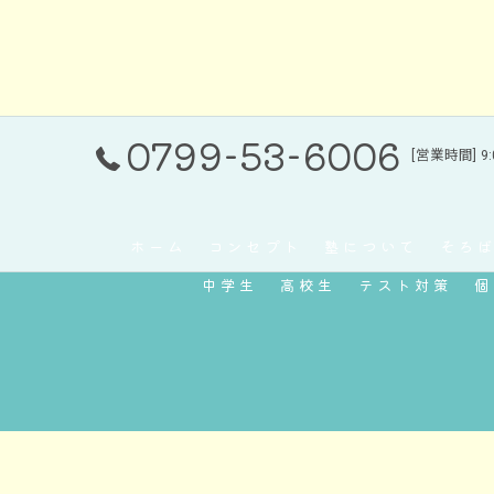
0799-53-6006
[営業時間] 9:
ホーム
コンセプト
塾について
そろ
中学生
高校生
テスト対策
個