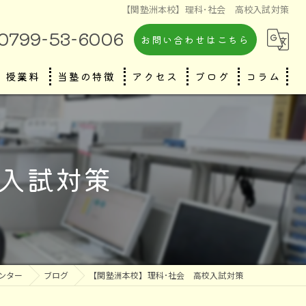
【関塾洲本校】理科･社会 高校入試対策
0799-53-6006
お問い合わせはこちら
授業料
当塾の特徴
アクセス
ブログ
コラム
小学生
中学生
校入試対策
高校生
テスト対策
個別指導
ンター
ブログ
【関塾洲本校】理科･社会 高校入試対策