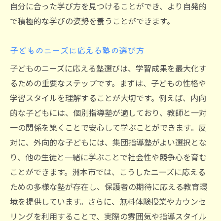
長期的な学習成果の重要性
自分に合った学び方を見つけることができ、より自発的
で積極的な学びの姿勢を養うことができます。
塾が人生に与える価値観の変化
兵庫県洲本市の塾選びで得られる教育的価値
子どものニーズに応える塾の選び方
地域独自の教育方針の理解
子どものニーズに応える塾選びは、学習成果を最大化す
個性を伸ばす教育の実践
るための重要なステップです。まずは、子どもの性格や
学びの多様性が育む創造力
学習スタイルを理解することが大切です。例えば、内向
地域社会への貢献を意識する教育
的な子どもには、個別指導塾が適しており、教師と一対
保護者と教室が一体となった教育
一の関係を築くことで安心して学ぶことができます。反
未来を見据えたカリキュラム設計
対に、外向的な子どもには、集団指導塾がよい選択とな
洲本市の塾が子どもの成績向上をどうサポート
り、他の生徒と一緒に学ぶことで社会性や競争心を育む
するか
ことができます。洲本市では、こうしたニーズに応える
ための多様な塾が存在し、保護者の期待に応える教育環
個別指導の強みと成果
境を提供しています。さらに、無料体験授業やカウンセ
定期的なフィードバックの活用
リングを利用することで、実際の雰囲気や指導スタイル