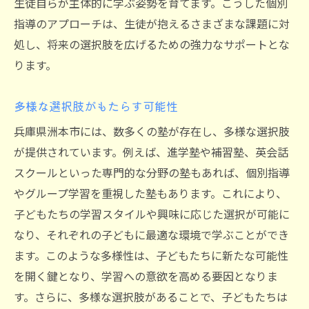
生徒自らが主体的に学ぶ姿勢を育てます。こうした個別
塾選びで見逃せない兵庫県洲本市の隠れたメリ
指導のアプローチは、生徒が抱えるさまざまな課題に対
ット
処し、将来の選択肢を広げるための強力なサポートとな
地域密着型教育の利点
ります。
最新の教育技術の導入事例
多様な選択肢がもたらす可能性
地元の社会資源と連携した学び
地域の教育水準向上への貢献
兵庫県洲本市には、数多くの塾が存在し、多様な選択肢
他地域にはない独自のカリキュラム
が提供されています。例えば、進学塾や補習塾、英会話
スクールといった専門的な分野の塾もあれば、個別指導
卒業生の進路実績から見る信頼性
やグループ学習を重視した塾もあります。これにより、
洲本市での塾選びが子どもの成長に与える影響
子どもたちの学習スタイルや興味に応じた選択が可能に
学習習慣の定着を促す方法
なり、それぞれの子どもに最適な環境で学ぶことができ
精神的なサポートが学びへ与える効果
ます。このような多様性は、子どもたちに新たな可能性
塾生活がもたらす自信と自立
を開く鍵となり、学習への意欲を高める要因となりま
異なる視点からの成長のサポート
す。さらに、多様な選択肢があることで、子どもたちは