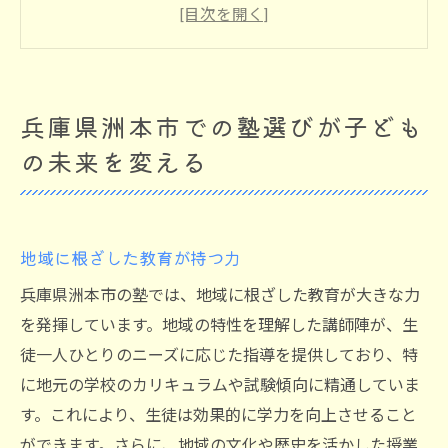
個別指導で未来への扉を開く
多様な選択肢がもたらす可能性
子どものニーズに応える塾の選び方
保護者の声から学ぶ塾選びのヒント
兵庫県洲本市での塾選びが子ども
地域コミュニティとの連携がもたらすメリ
の未来を変える
ット
塾がもたらす兵庫県洲本市での学びの可能性
多様なカリキュラムの魅力
地域に根ざした教育が持つ力
個別ニーズに対応した指導内容
兵庫県洲本市の塾では、地域に根ざした教育が大きな力
地域特有の教育資源を活用する
を発揮しています。地域の特性を理解した講師陣が、生
学びの意欲を引き出す指導法
徒一人ひとりのニーズに応じた指導を提供しており、特
成果が見える学習プログラム
に地元の学校のカリキュラムや試験傾向に精通していま
保護者との連携による成長促進
す。これにより、生徒は効果的に学力を向上させること
洲本市の塾が提供する安心の学習環境とは
ができます。さらに、地域の文化や歴史を活かした授業