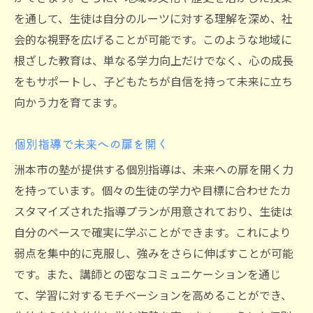
快適な学習環境の重要性
を通して、生徒は自分のルーツに対する理解を深め、社
会的な視野を広げることが可能です。このような地域に
安全性を重視した施設設計
根ざした教育は、単なる学力向上だけでなく、心の成長
講師陣の質と研修制度
をもサポートし、子どもたちが自信を持って未来に立ち
保護者が安心できるサポート体制
向かう力を育てます。
継続的な成果を生むフォローアップ体制
教室の雰囲気が学びに与える影響
個別指導で未来への扉を開く
親御さん必見洲本市の塾選びで考慮すべき要素
洲本市の塾が提供する個別指導は、未来への扉を開く力
塾選びの基本ポイント
を持っています。個々の生徒の学力や目標に合わせたカ
子どもに合った指導スタイルを見つける
スタマイズされた指導プランが用意されており、生徒は
費用対効果を徹底比較
自分のペースで確実に学ぶことができます。これにより
弱点を集中的に克服し、強みをさらに伸ばすことが可能
口コミ情報の活用法
です。また、講師との密なコミュニケーションを通じ
親子面談で確認すべきポイント
て、学習に対するモチベーションを高めることができ、
長期的な視点で選ぶメリット